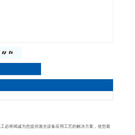
员工必将竭诚为您提供激光设备应用工艺的解决方案，使您最