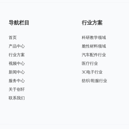
导航栏目
行业方案
首页
科研教学领域
产品中心
脆性材料领域
行业方案
汽车配件行业
视频中心
医疗行业
新闻中心
3C电子行业
服务中心
纺织/鞋服行业
关于创轩
联系我们