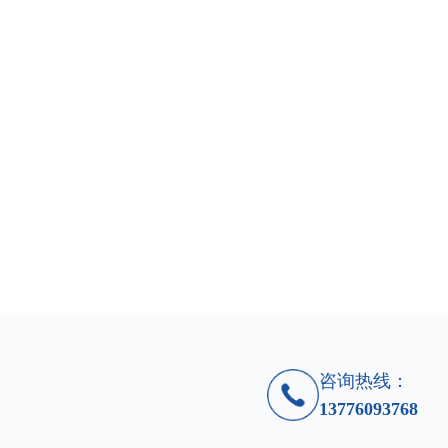
咨询热线：
13776093768