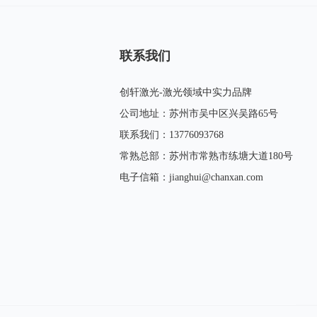
联系我们
创轩激光-激光领域中实力品牌
公司地址：苏州市吴中区兴吴路65号
联系我们：13776093768
常熟总部：苏州市常熟市练塘大道180号
电子信箱：
jianghui@chanxan.com