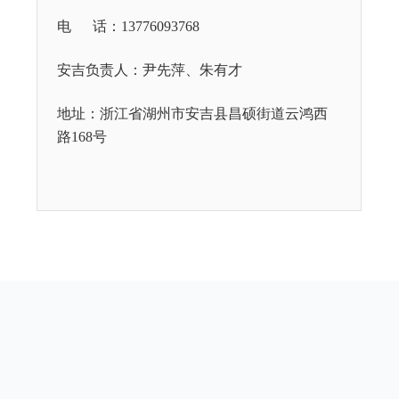
电 话：13776093768
安吉负责人：
尹先萍、朱有才
地址：浙江省湖州市安吉县昌硕街道云鸿西
路168号