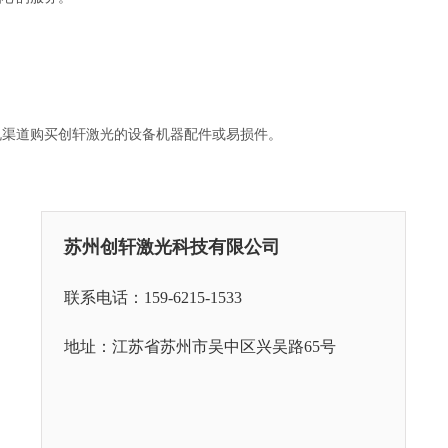
规渠道购买创轩激光的设备机器配件或易损件。
苏州创轩激光科技有限公司
联系电话：159-6215-1533
地址：江苏省苏州市吴中区兴吴路65号