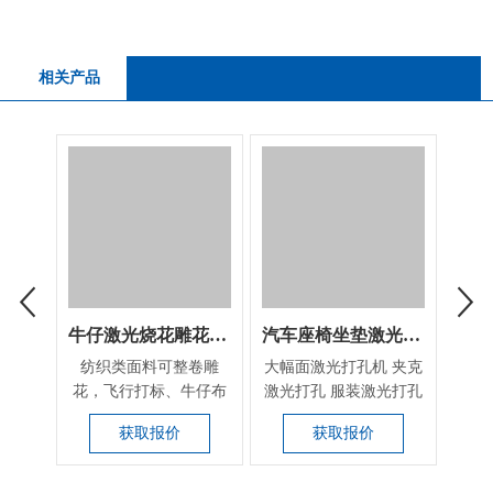
相关产品
牛仔激光烧花雕花设备
汽车座椅坐垫激光打孔雕花设备
纺织类面料可整卷雕
大幅面激光打孔机 夹克
可应
花，飞行打标、牛仔布
激光打孔 服装激光打孔
包
雕花、激光水洗
面料透气孔打孔镂...
业，
获取报价
获取报价