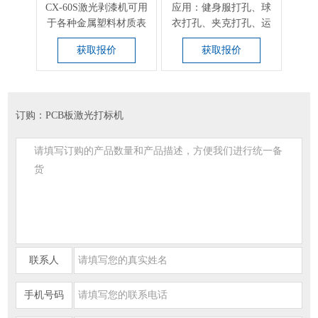
CX-60S激光剥漆机可用
应用：健身服打孔、球
医疗
于各种金属塑料材质表
衣打孔、夹克打孔、运
切割
面漆面的剥除，金属...
动服面料雕花 、刻字
质
获取报价
获取报价
膜...
订购：PCB板激光打标机
联系人
手机号码