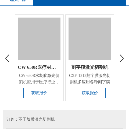
CW-650R医疗材料激光切割机
刻字膜激光切割机
CW-650R水凝胶激光切
CXF-1212刻字膜激光切
​主
割机应用于医疗行业，
割机多应用各种刻字膜
薄膜
如水凝胶切割、退热...
切割，如：PU弹性...
膜、
获取报价
获取报价
订购：不干胶膜激光切割机