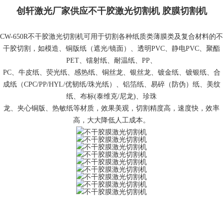
创轩激光厂家供应不干胶激光切割机 胶膜切割机
CW-650R不干胶激光切割机可用于切割各种纸质类薄膜类及复合材料的不
干胶切割，如模造、铜版纸（遮光/镜面）、透明PVC、静电PVC、聚酯
PET、镭射纸、耐温纸、PP、
PC、牛皮纸、荧光纸、感热纸、铜丝龙、银丝龙、镀金纸、镀银纸、合
成纸（CPC/PP/HYL/优韧纸/珠光纸）、铝箔纸、易碎（防伪）纸、美纹
纸、布标(泰维克/尼龙)、珍珠
龙、
夹心铜版、热敏纸等材质，效果美观，切割精度高，速度快，效率
高，大大降低人工成本。