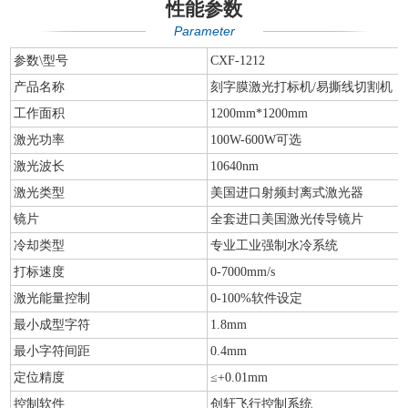
性能参数
Parameter
参数\型号
CXF-1212
产品名称
刻字膜激光打标机/易撕线切割机
工作面积
1200mm*1200mm
激光功率
100W-600W可选
激光波长
10640nm
激光类型
美国进口射频封离式激光器
镜片
全套进口美国激光传导镜片
冷却类型
专业工业强制水冷系统
打标速度
0-7000mm/s
激光能量控制
0-100%软件设定
最小成型字符
1.8mm
最小字符间距
0.4mm
定位精度
≤+0.01mm
控制软件
创轩飞行控制系统