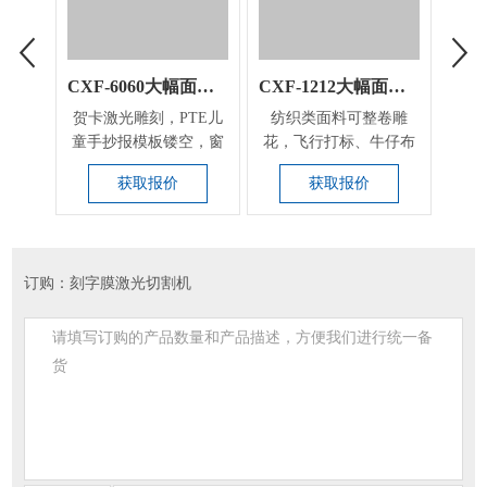
CXF-6060大幅面飞行激光雕花机
CXF-1212大幅面动态射频打标机
贺卡激光雕刻，PTE儿
纺织类面料可整卷雕
纺
童手抄报模板镂空，窗
花，飞行打标、牛仔布
花，
花激光镂空，请柬激...
雕花、激光水洗
获取报价
获取报价
订购：刻字膜激光切割机