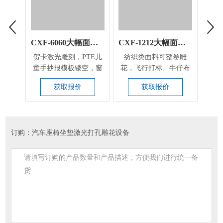
CXF-6060大幅面飞行激光雕花机
CXF-1212大幅面动态射频打标机
贺卡激光雕刻，PTE儿
纺织类面料可整卷雕
纺
童手抄报模板镂空，窗
花，飞行打标、牛仔布
花，
花激光镂空，请柬激...
雕花、激光水洗
获取报价
获取报价
订购：汽车座椅坐垫激光打孔雕花设备