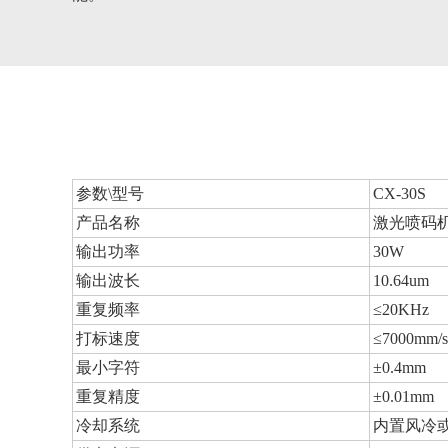
参数\型号
CX-30S
产品名称
激光喷码机
输出功率
30W
输出波长
10.64um
重复频率
≤20KHz
打标速度
≤7000mm/s
最小字符
±0.4mm
重复精度
±0.01mm
冷却系统
内置风冷