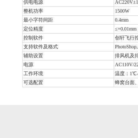
供电电源
AC220V±1
整机功率
1500W
最小字符间距
0.4mm
定位精度
≤+0.01mm
控制软件
创轩飞行
支持软件及格式
PhotoShop,
辅助设置
排风机及
电源
AC110V/2
工作环境
温度：1℃-
可选配置
蜂窝台面