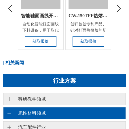
智能鞋面画线开料机
CW-150TFF热熔胶膜激光切割设备
自动化智能鞋面画线
创轩首创专利产品、
创轩
下料设备，用于取代
针对鞋面热熔胶的切
独家
人工画线（手工用银
割；解决热熔胶的边
3mm
获取报价
获取报价
笔在鞋...
口及不...
| 相关新闻
行业方案
科研教学领域
脆性材料领域
汽车配件行业