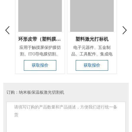
环形皮带（塑料膜）激光切割机
塑料激光打标机
应用于触摸屏保护膜切
电子元器件、五金制
CW
割、ITO导电膜切割、
品、工具配件、集成电
为水
PP膜、PET导电...
路（IC)、电工电器、
类机
获取报价
获取报价
手...
订购：纳米板保温板激光切割机