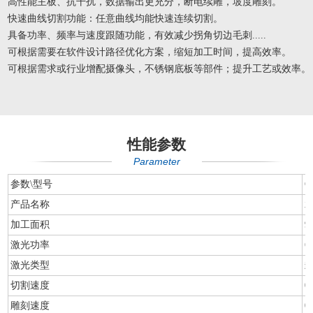
高性能主板、抗干扰，数据输出更充分，断电续雕，坡度雕刻。
快速曲线切割功能：任意曲线均能快速连续切割。
具备功率、频率与速度跟随功能，有效减少拐角切边毛刺.....
可根据需要在软件设计路径优化方案，缩短加工时间，提高效率。
可根据需求或行业增配摄像头，不锈钢底板等部件；提升工艺或效率。
性能参数
Parameter
参数\型号
C
产品名称
加工面积
9
激光功率
6
激光类型
切割速度
0
雕刻速度
0