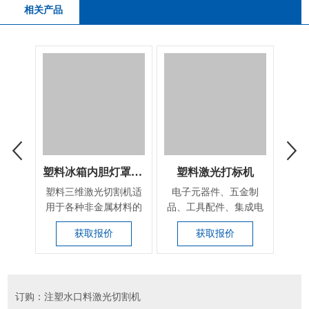
相关产品
塑料冰箱内胆灯罩三维切割设备
塑料激光打标机
塑料三维激光切割机适
电子元器件、五金制
​多
用于各种非金属材料的
品、工具配件、集成电
高，
三维立体切割，如：
路（IC)、电工电器、
飞机
获取报价
获取报价
汽...
手...
订购：注塑水口料激光切割机