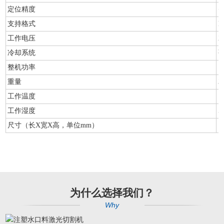
定位精度
<
支持格式
D
工作电压
2
冷却系统
整机功率
1
重量
3
工作温度
1
工作湿度
5
尺寸（长X宽X高，单位mm）
1
为什么选择我们？
Why