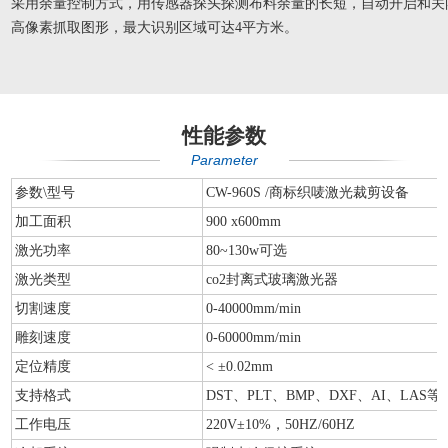
采用余量控制方式，用传感器探头探测布料余量的长短，自动开启和关
高像素抓取图形，最大识别区域可达4平方米。
性能参数
Parameter
参数\型号
CW-960S /商标织唛激光裁剪设备
加工面积
900 x600mm
激光功率
80~130w可选
激光类型
co2封离式玻璃激光器
切割速度
0-40000mm/min
雕刻速度
0-60000mm/min
定位精度
< ±0.02mm
支持格式
DST、PLT、BMP、DXF、AI、LAS等
工作电压
220V±10%，50HZ/60HZ