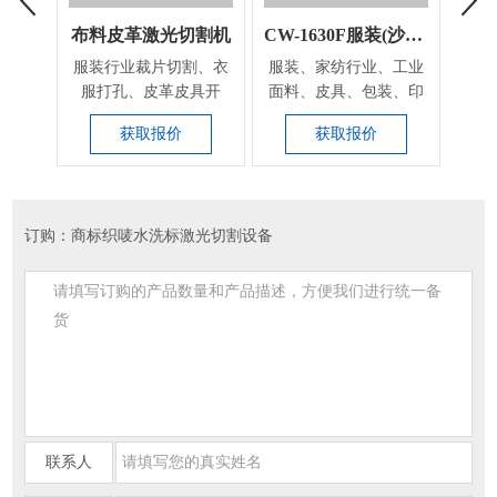
布料皮革激光切割机
CW-1630F服装(沙发)布料裁剪设备
服装行业裁片切割、衣
服装、家纺行业、工业
广泛
服打孔、皮革皮具开
面料、皮具、包装、印
光切
料、各种纺织面料热
刷广告、装饰、建
切
获取报价
获取报价
切、...
筑、...
订购：商标织唛水洗标激光切割设备
联系人