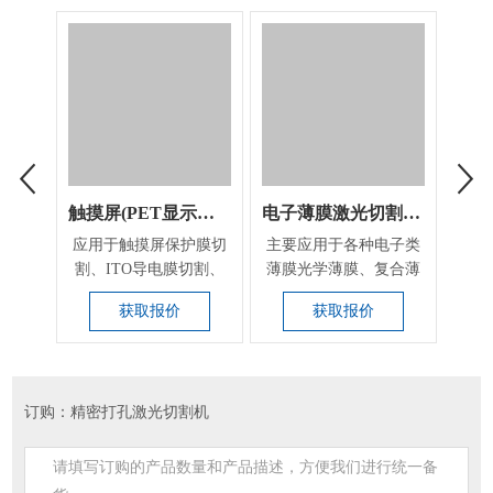
触摸屏(PET显示屏)激光切割机
电子薄膜激光切割设备
应用于触摸屏保护膜切
​主要应用于各种电子类
药
割、ITO导电膜切割、
薄膜光学薄膜、复合薄
机、
PP膜、PET导电...
膜、超导薄膜、聚酯...
化妆
获取报价
获取报价
订购：精密打孔激光切割机