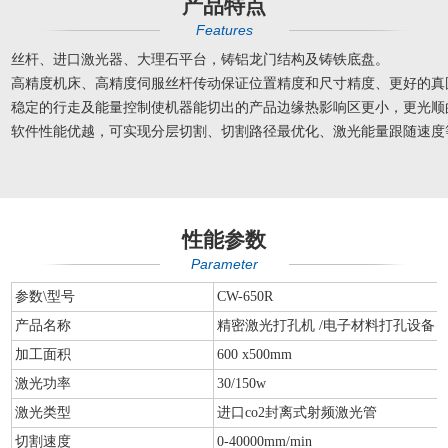
产品特点
Features
丝杆、进口激光器、大理石平台，铸铝龙门结构及铸铁底盘。
高精度机床、高精度伺服丝杆传动保证位置精度和尺寸精度、更好的
稳定的行走及能量控制使机器能切出的产品边缘热影响区更小，更光顺
软件性能优越，可实现分层切割、切割路径最优化、激光能量跟随速度
性能参数
Parameter
参数\型号
CW-650R
产品名称
精密激光打孔机 /电子材料打孔设备
加工面积
600 x500mm
激光功率
30/150w
激光类型
进口co2封离式射频激光管
切割速度
0-40000mm/min