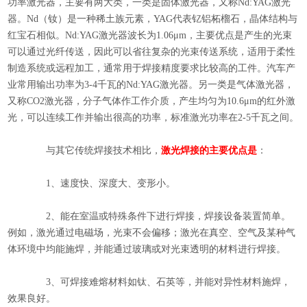
功率激光器，主要有两大类，一类是固体激光器，又称Nd:YAG激光
器。Nd（钕）是一种稀土族元素，YAG代表钇铝柘榴石，晶体结构与
红宝石相似。Nd:YAG激光器波长为1.06μm，主要优点是产生的光束
可以通过光纤传送，因此可以省往复杂的光束传送系统，适用于柔性
制造系统或远程加工，通常用于焊接精度要求比较高的工件。汽车产
业常用输出功率为3-4千瓦的Nd:YAG激光器。另一类是气体激光器，
又称CO2激光器，分子气体作工作介质，产生均匀为10.6μm的红外激
光，可以连续工作并输出很高的功率，标准激光功率在2-5千瓦之间。
与其它传统焊接技术相比，
激光焊接
的主要优点是
：
1、速度快、深度大、变形小。
2、能在室温或特殊条件下进行焊接，焊接设备装置简单。
例如，激光通过电磁场，光束不会偏移；激光在真空、空气及某种气
体环境中均能施焊，并能通过玻璃或对光束透明的材料进行焊接。
3、可焊接难熔材料如钛、石英等，并能对异性材料施焊，
效果良好。