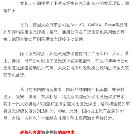
尤其，小编搜罗了下激光焊接在汽车制造业的发展现状，缩
减如下：
目前，德国大众汽车公司在AudiA6、GolfA4、Passat等品牌
的车顶均采用激光焊接，宝马、通用公司在车架顶部也采用激光焊
接，德国奔驰公司则采用激光焊接传动部件。
除了
激光焊接
，其他激光技术也得到了广泛应用：大众、通
用、奔驰、日产公司应用了激光技术切割覆盖件，菲亚特和丰田公司
应用激光涂覆发动机排气阀，大众公司则对发动机凸轮轴进行激光表
面硬化处理。
从目前国内的情况来看，国际品牌的国产化车型：帕萨特、
波罗、途安、奥迪、东风标致、福克斯等都已经采用激光焊接技术，
其中一汽大众奥迪A6顶盖和宝来后盖采用激光焊接，速腾和途安的车
身激光焊缝长度分别达到30、40m。此外，国内自主汽车品牌的华
晨、奇瑞、吉利汽车也相继在其新车型上应用激光焊接技术。
改善和发展
激光焊接
的新技术