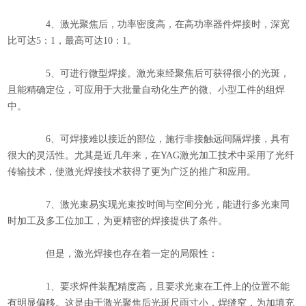
4、激光聚焦后，功率密度高，在高功率器件焊接时，深宽
比可达5：1，最高可达10：1。
5、可进行微型焊接。激光束经聚焦后可获得很小的光斑，
且能精确定位，可应用于大批量自动化生产的微、小型工件的组焊
中。
6、可焊接难以接近的部位，施行非接触远间隔焊接，具有
很大的灵活性。尤其是近几年来，在YAG激光加工技术中采用了光纤
传输技术，使
激光焊接
技术获得了更为广泛的推广和应用。
7、激光束易实现光束按时间与空间分光，能进行多光束同
时加工及多工位加工，为更精密的焊接提供了条件。
但是，
激光焊接
也存在着一定的局限性：
1、要求焊件装配精度高，且要求光束在工件上的位置不能
有明显偏移。这是由于激光聚焦后光斑尺雨寸小，焊缝窄，为加填充