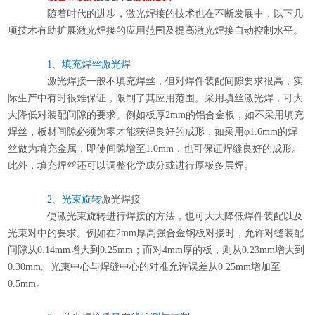
随着时代的进步，
激光焊接
的技术也在不断发展中，以下几
项技术有助扩展激光焊接的应用范围及提高激光焊接自动控制水平。
1、填充焊丝激光焊
激光焊接
一般不填充焊丝，但对焊件装配间隙要求很高，实
际生产中有时很难保证，限制了其应用范围。采用填丝激光焊，可大
大降低对装配间隙的要求。例如板厚2mm的铝合金板，如不采用填充
焊丝，板材间隙必须为零才能获得良好的成形，如采用φ1.6mm的焊
丝做为填充金属，即使间隙增至1.0mm，也可保证焊缝良好的成形。
此外，填充焊丝还可以调整化学成分或进行厚板多层焊。
2、光束旋转
激光焊接
使激光束旋转进行焊接的方法，也可大大降低焊件装配以及
光束对中的要求。例如在2mm厚高强合金钢板对接时，允许对缝装配
间隙从0.14mm增大到0.25mm；而对4mm厚的板，则从0.23mm增大到
0.30mm。光束中心与焊缝中心的对准允许误差从0.25mm增加至
0.5mm。