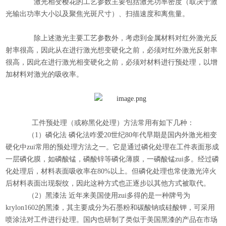
激光相变樱花的工艺参数主要包括激光功率密度（取决于激
光输出功率大小以及聚焦光斑尺寸）、扫描速度和离焦量。
除上述激光主要工艺参数外，考虑到金属材料对红外激光反
射率很高，因此从在进行激光想变硬化之前，必须对红外激光反射率
很高，因此在进行激光相变硬化之前，必须对材料进行预处理，以增
加材料对激光的吸收率。
工件预处理（或称黑化处理）方法常用有如下几种：
（1）磷化法 磷化法咋爱20世纪80年代早期是国内外激光相变
硬化中zui常用的预处理方法之一。它是通过磷化处理在工件表面形成
一层磷化膜，如磷酸锰，磷酸锌等磷化薄膜，一磷酸锰zui多。经过磷
化处理后，材料表面吸收率在80%以上。但磷化处理也常使激光淬火
后材料表面出现裂纹，因此这种方式也正逐步以其他方式被取代。
（2）黑漆法 近年来美国使用zui多得的是一种牌号为
krylon1602的黑漆，其主要成分为石墨粉和碳酸钠或硅酸钾，可采用
喷涂法对工件进行处理。国内也研制了类似于美国黑漆的产品在市场