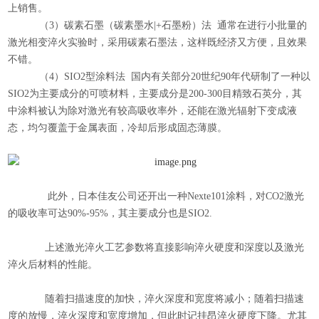
上销售。
（3）碳素石墨（碳素墨水|+石墨粉）法 通常在进行小批量的
激光相变淬火实验时，采用碳素石墨法，这样既经济又方便，且效果
不错。
（4）SIO2型涂料法 国内有关部分20世纪90年代研制了一种以
SIO2为主要成分的可喷材料，主要成分是200-300目精致石英分，其
中涂料被认为除对激光有较高吸收率外，还能在激光辐射下变成液
态，均匀覆盖于金属表面，冷却后形成固态薄膜。
此外，日本佳友公司还开出一种Nexte101涂料，对CO2激光
的吸收率可达90%-95%，其主要成分也是SIO2.
上述激光淬火工艺参数将直接影响淬火硬度和深度以及激光
淬火后材料的性能。
随着扫描速度的加快，淬火深度和宽度将减小；随着扫描速
度的放慢，淬火深度和宽度增加，但此时记挂昂淬火硬度下降。尤其