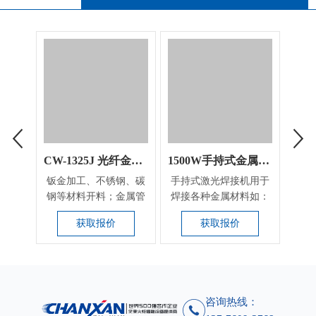
CW-1325J 光纤金属切割机
1500W手持式金属激光焊接机
钣金加工、不锈钢、碳
手持式激光焊接机用于
10
钢等材料开料；金属管
焊接各种金属材料如：
焊
件的穿孔及异形切
不锈钢镜面字、不锈
字、
获取报价
获取报价
割，...
钢...
咨询热线：