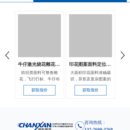
牛仔激光烧花雕花设备
印花图案面料定位切割机
蕾
纺织类面料可整卷雕
大面积印花面料准确裁
大面
花，飞行打标、牛仔布
切，异形及复杂图案的
切，
雕花、激光水洗
自动识别切割，绣
杂
获取报价
获取报价
花、...
咨询热线：
137-7609-3768