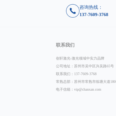
咨询热线：
137-7609-3768
联系我们
创轩激光-激光领域中实力品牌
公司地址：苏州市吴中区兴吴路65号
联系我们：137-7609-3768
常熟总部：苏州市常熟市练塘大道180号
操作简单,无需上岗证即可上岗,不用老师傅也能焊出漂亮产品。
电子信箱：
vip@chanxan.com
焊接速度快,比传统焊接快2-10倍,一台机器一年至少可以省2个焊工。
焊缝平滑漂亮,减少后续打磨工序,节省时间和成本。
焊接大型金属广告字选用手持式焊接头,克服工作台空间的局限性。