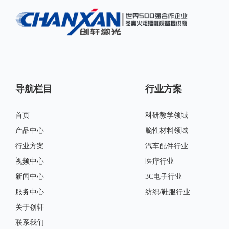
导航栏目
行业方案
首页
科研教学领域
产品中心
脆性材料领域
行业方案
汽车配件行业
视频中心
医疗行业
操作简单,无需上岗证即可上岗,不用老师傅也能焊出漂亮产品。
新闻中心
3C电子行业
焊接速度快,比传统焊接快2-10倍,一台机器一年至少可以省2个焊工。
服务中心
纺织/鞋服行业
焊缝平滑漂亮,减少后续打磨工序,节省时间和成本。
关于创轩
焊接大型金属广告字选用手持式焊接头,克服工作台空间的局限性。
联系我们