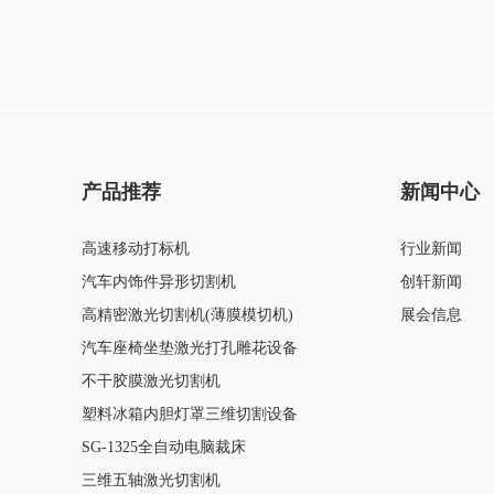
产品推荐
新闻中心
高速移动打标机
行业新闻
汽车内饰件异形切割机
创轩新闻
高精密激光切割机(薄膜模切机)
展会信息
汽车座椅坐垫激光打孔雕花设备
操作简单,无需上岗证即可上岗,不用老师傅也能焊出漂亮产品。
不干胶膜激光切割机
焊接速度快,比传统焊接快2-10倍,一台机器一年至少可以省2个焊工。
塑料冰箱内胆灯罩三维切割设备
焊缝平滑漂亮,减少后续打磨工序,节省时间和成本。
SG-1325全自动电脑裁床
焊接大型金属广告字选用手持式焊接头,克服工作台空间的局限性。
三维五轴激光切割机