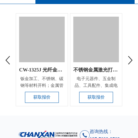
CW-1325J 光纤金属切割机
不锈钢金属激光打标刻字设备
钣金加工、不锈钢、碳
电子元器件、五金制
小型
钢等材料开料；金属管
品、工具配件、集成电
接各
件的穿孔及异形切
路（IC)、电工电器、
不
获取报价
获取报价
割，...
手...
咨询热线：