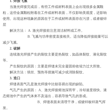
1. 焊接飞溅
当激光焊接完成后，有些工件或材料表面上会出现很多金属颗
粒，这些金属颗粒附着在工件或材料表面，不仅影响美观度，还影响
使用。出现这种现象的原因在于工件或材料表面存在污渍，或者镀锌
层
解决方法： A. 激光焊接前注意清洁材料或工件。
B. 飞溅与功率密度直接相关。适当降低焊接能量可以
减少飞溅。
2. 破解
连续激光焊接产生的裂纹主要是热裂纹，如晶体裂纹、液化裂纹
等。
产生裂纹的原因：主要是焊缝未完全凝固前收缩力过大所致。
解决方法：填丝、预热等措施可减少或消除裂纹。
3. 造口
焊缝表面气孔是激光焊接中比较容易出现的缺陷。
气孔产生的原因： A、激光焊接熔池深而窄，冷却速度很快。液
态熔池中产生的气体来不及溢出，容易导致气孔的形成。
B、焊缝表面未清理干净，或镀锌板锌蒸气挥
发。