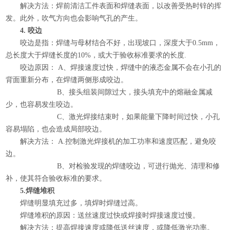
解决方法：焊前清洁工件表面和焊缝表面，以改善受热时锌的挥
发。此外，吹气方向也会影响气孔的产生。
4. 咬边
咬边是指：焊缝与母材结合不好，出现坡口，深度大于0.5mm，
总长度大于焊缝长度的10%，或大于验收标准要求的长度.
咬边原因： A、焊接速度过快，焊缝中的液态金属不会在小孔的
背面重新分布，在焊缝两侧形成咬边。
B、接头组装间隙过大，接头填充中的熔融金属减
少，也容易发生咬边。
C、激光焊接结束时，如果能量下降时间过快，小孔
容易塌陷，也会造成局部咬边。
解决方法： A.控制激光焊接机的加工功率和速度匹配，避免咬
边。
B、对检验发现的焊缝咬边，可进行抛光、清理和修
补，使其符合验收标准的要求。
5.焊缝堆积
焊缝明显填充过多，填焊时焊缝过高。
焊缝堆积的原因：送丝速度过快或焊接时焊接速度过慢。
解决方法：提高焊接速度或降低送丝速度，或降低激光功率。