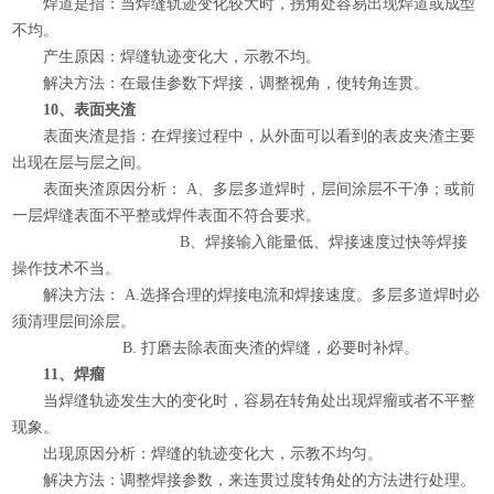
焊道是指：当焊缝轨迹变化较大时，拐角处容易出现焊道或成型
不均。
产生原因：焊缝轨迹变化大，示教不均。
解决方法：在最佳参数下焊接，调整视角，使转角连贯。
10、表面夹渣
表面夹渣是指：在焊接过程中，从外面可以看到的表皮夹渣主要
出现在层与层之间。
表面夹渣原因分析： A、多层多道焊时，层间涂层不干净；或前
一层焊缝表面不平整或焊件表面不符合要求。
B、焊接输入能量低、焊接速度过快等焊接
操作技术不当。
解决方法： A.选择合理的焊接电流和焊接速度。多层多道焊时必
须清理层间涂层。
B. 打磨去除表面夹渣的焊缝，必要时补焊。
11、焊瘤
当焊缝轨迹发生大的变化时，容易在转角处出现焊瘤或者不平整
现象。
出现原因分析：焊缝的轨迹变化大，示教不均匀。
解决方法：调整焊接参数，来连贯过度转角处的方法进行处理。