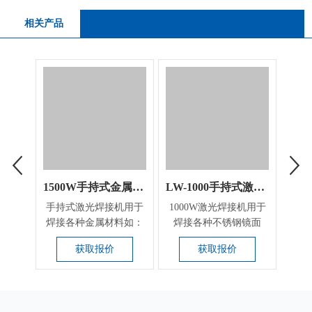
相关产品
1500W手持式金属激光焊接机
LW-1000手持式激光焊接机
手持式激光焊接机用于
1000W激光焊接机用于
适
焊接各种金属材料如：
焊接各种不锈钢镜面
钳、
不锈钢镜面字、不锈
字、不锈钢拉丝字、不
检针
获取报价
获取报价
钢...
锈...