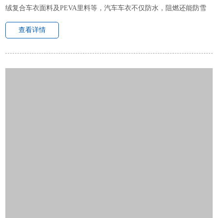
绒复合车衣面料及PEVA里料等，汽车车衣不仅防水，阻燃还能防雪
霜，有效的保护爱车免受伤害。 常见的汽车车衣车罩切割方式为激光
查看详情
切割，通过车衣激...