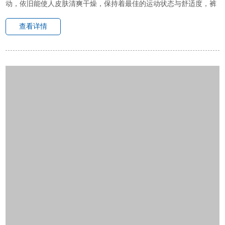
动，依旧能使人皮肤清爽干燥，保持着最佳的运动状态与舒适度，裤
子更轻盈柔软，使身体皮肤更加放松惬意。
查看详情