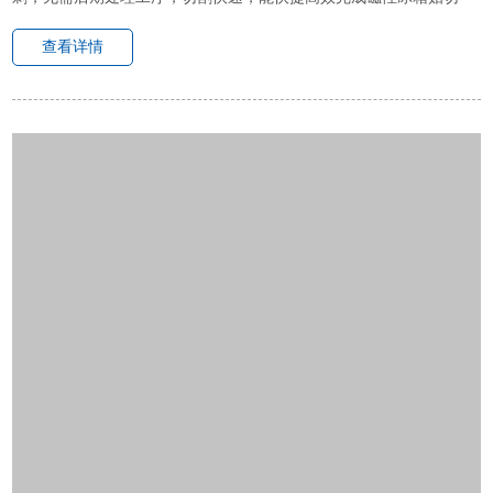
割。当磁性贴表面有图案时，可加装自动识别系统，自动识别图案，
查看详情
沿边切割，不会损坏产品本身，...