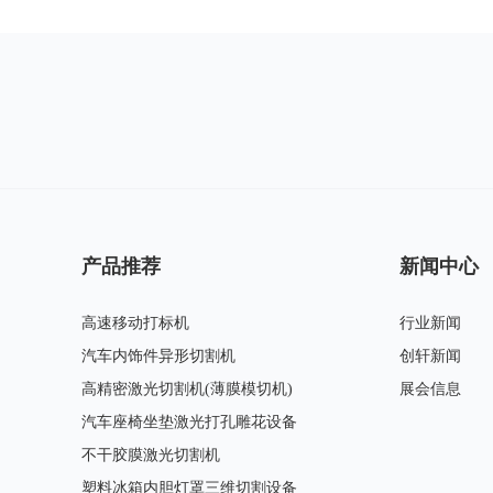
产品推荐
新闻中心
高速移动打标机
行业新闻
汽车内饰件异形切割机
创轩新闻
高精密激光切割机(薄膜模切机)
展会信息
汽车座椅坐垫激光打孔雕花设备
丝杆、进口激光器、大理石平台，铸铝龙门结构及铸铁底盘。
不干胶膜激光切割机
高精度机床、高精度伺服丝杆传动保证位置精度和尺寸精度、更好的真圆度、更好的拐角效果。
塑料冰箱内胆灯罩三维切割设备