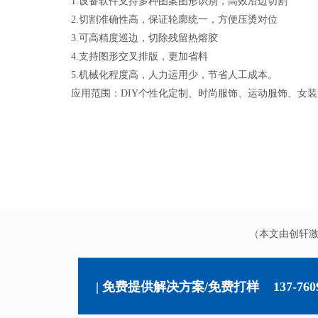
1.设备软件支持多种图案图形识别，高效沿边切割
2.切割准确性高，保证轮廓统一，方便压烫对位
3.可高精度巡边，切除残留热熔胶
4.支持图形交叉排版，更加省料
5.机械化程度高，人力运用少，节省人工成本。
应用范围：DIY个性化定制、时尚服饰、运动服饰、女
（本文由创轩
| 免费提供解决方案/免费打样
137-760