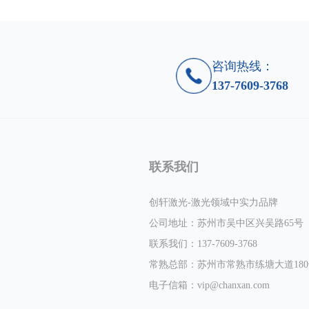
咨询热线：
137-7609-3768
联系我们
创轩激光-激光领域中实力品牌
公司地址：苏州市吴中区兴吴路65号
联系我们：137-7609-3768
常熟总部：苏州市常熟市练塘大道180号
丝杆、进口激光器、大理石平台，铸铝龙门结构及铸铁底盘。
电子信箱：
vip@chanxan.com
高精度机床、高精度伺服丝杆传动保证位置精度和尺寸精度、更好的真圆度、更好的拐角效果。