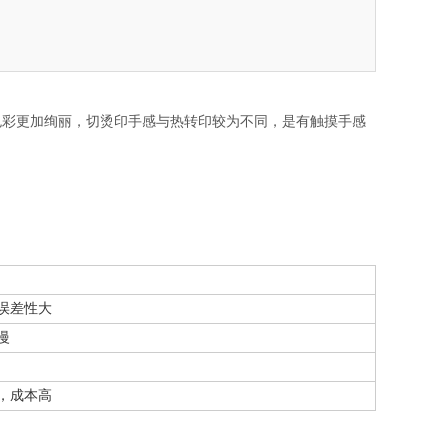
色彩更加绚丽，切烫印手感与热转印较为不同，是有触摸手感
误差性大
慢
，成本高