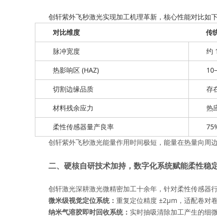
创轩紫外飞秒激光实现加工机理革新，核心性能对比如
对比维度
传
脉冲宽度
约 
热影响区 (HAZ)
1
切割边缘品质
存
材料残余应力
热
柔性传感器量产良率
75
创轩紫外飞秒激光能量作用时间极短，能量在热量向周
二、硬核自研技术加持，数字化系统赋能柔性稳
创轩激光深耕激光微精密加工十余年，针对柔性传感器
微米级视觉定位系统
：
重复定位精度 ±2μm，适配卷
纳米气溶胶即时回收系统
：
实时抽吸清除加工产生的细微粉