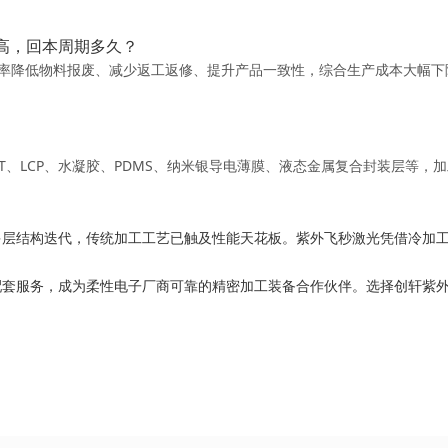
高，回本周期多久？
降低物料报废、减少返工返修、提升产品一致性，综合生产成本大幅下降，
、LCP、水凝胶、PDMS、纳米银导电薄膜、液态金属复合封装层等，加工适
多层结构迭代，传统加工工艺已触及性能天花板。紫外飞秒激光凭借冷加
配套服务，成为柔性电子厂商可靠的精密加工装备合作伙伴。选择创轩紫