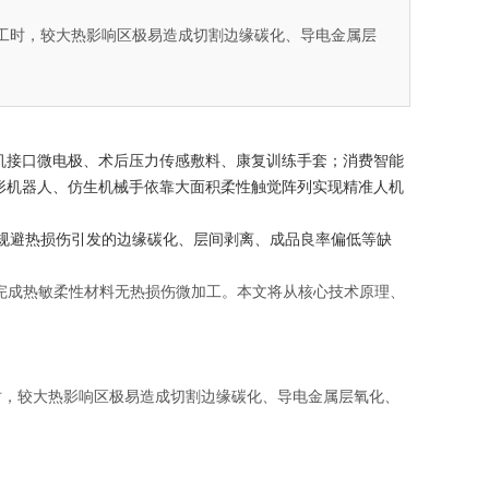
工时，较大热影响区极易造成切割边缘碳化、导电金属层
脑机接口微电极、术后压力传感敷料、康复训练手套；消费智能
人形机器人、仿生机械手依靠大面积柔性触觉阵列实现精准人机
同时规避热损伤引发的边缘碳化、层间剥离、成品良率偏低等缺
完成热敏柔性材料无热损伤微加工。本文将从核心技术原理、
时，较大热影响区极易造成切割边缘碳化、导电金属层氧化、