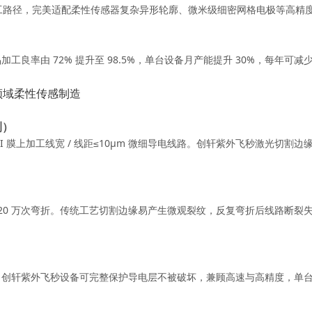
加工路径，完美适配柔性传感器复杂异形轮廓、微米级细密网格电极等高精
良率由 72% 提升至 98.5%，单台设备月产能提升 30%，每年可减
领域柔性传感制造
测）
膜上加工线宽 / 线距≤10μm 微细导电线路。创轩紫外飞秒激光切割边缘
。
 20 万次弯折。传统工艺切割边缘易产生微观裂纹，反复弯折后线路断裂
创轩紫外飞秒设备可完整保护导电层不被破坏，兼顾高速与高精度，单台设备