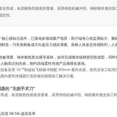
复合而成，各层耐热性能差异显著。采用传统机械冲切、纳秒紫外激光加
稳定性。
肤” 核心感知元器件，已落地多领域量产场景：医疗端有心电监测贴片、
动监测鞋垫；汽车座舱集成方向盘压力感应薄膜、座椅人体姿态传感阵列；
 超薄热敏薄膜、纳米银线复合膜等基材，如何完成微米级精密切割成型，
器人触觉识别失效，制约高端柔性传感产品规模化落地。
用 10⁻¹⁵秒超短飞秒脉冲搭配 355nm 紫外光源，依托
冷加工
机理
光面向柔性传感器打造的领先精密加工解决方案。
的 “无损手术刀”
合而成，各层耐热性能差异显著。采用传统机械冲切、纳秒紫外激光加工