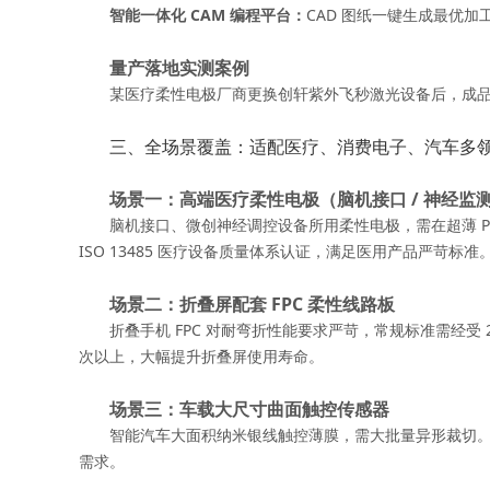
智能一体化 CAM 编程平台
：
CAD 图纸一键生成最优
量产落地实测案例
某医疗柔性电极厂商更换创轩紫外飞秒激光设备后，成品加工
三、全场景覆盖：适配医疗、消费电子、汽车多
场景一：高端医疗柔性电极（脑机接口 / 神经监
脑机接口、微创神经调控设备所用柔性电极，需在超薄 PI 
ISO 13485 医疗设备质量体系认证，满足医用产品严苛标准
场景二：折叠屏配套 FPC 柔性线路板
折叠手机 FPC 对耐弯折性能要求严苛，常规标准需经受
次以上，大幅提升折叠屏使用寿命。
场景三：车载大尺寸曲面触控传感器
智能汽车大面积纳米银线触控薄膜，需大批量异形裁切。
需求。