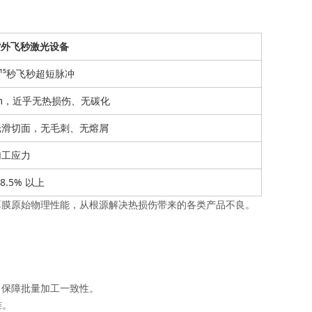
紫外飞秒激光设备
0⁻¹⁵秒飞秒超短脉冲
m，近乎无热损伤、无碳化
光滑切面，无毛刺、无熔屑
加工应力
8.5% 以上
薄膜原始物理性能，从根源解决热损伤带来的各类产品不良。
，保障批量加工一致性。
准。