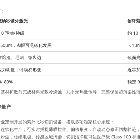
下：
统纳秒紫外激光
创轩
10⁻⁹秒纳秒级
约 1
0–50μm，肉眼可见碳化发黑
＜1μ
在熔渣、毛刺、锯齿边
镜面
应力明显，薄膜易形变
近零
%–80%
稳定 9
边基材扩散前完成材料光致冷烧蚀，几乎无热量传导，完整保留超薄柔性
定量产
行业定制开发的紫外飞秒切割设备，搭载多项独家核心系统：
对卷连续化生产；可实时捕捉薄膜拉伸、偏移形变，自动动态修正切割轨迹
尘，杜绝电极、传感区域污染，切割洁净度可达医疗级 Class 100 标