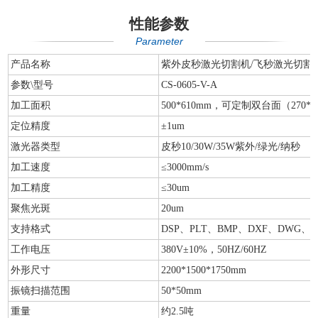
性能参数
Parameter
产品名称
紫外皮秒激光切割机/飞秒激光切割
参数\型号
CS-0605-V-A
加工面积
500*610mm，可定制双台面（270*6
定位精度
±1um
激光器类型
皮秒10/30W/35W紫外/绿光/纳秒
加工速度
≤3000mm/s
加工精度
≤30um
聚焦光斑
20um
支持格式
DSP、PLT、BMP、DXF、DWG、A
工作电压
380V±10%，50HZ/60HZ
外形尺寸
2200*1500*1750mm
振镜扫描范围
50*50mm
重量
约2.5吨