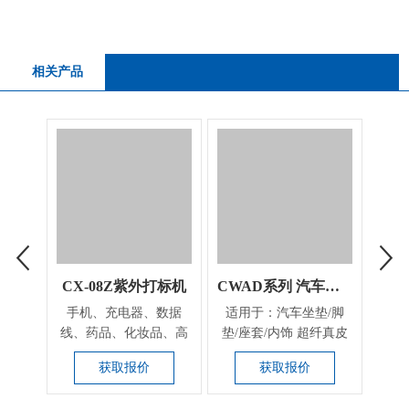
相关产品
CX-08Z紫外打标机
CWAD系列 汽车行业定制机器
三
手机、充电器、数据
适用于：汽车坐垫/脚
三维
线、药品、化妆品、高
垫/座套/内饰 超纤真皮
应用
分子材料的包装瓶表面
座套、封条激光切割
盔
获取报价
获取报价
打...