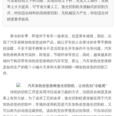
可加装自动上下料功能，实现自动上下料，无需人工操作，在效
率上大大提高，可节省大量人工。激光切割机非接触式的切割方
式，特别适合材料的高精密切割，无机械应力产生，特别适合对
精度要求较高
寒冷的冬季，即使对于有车一族来说，也是寒冬难熬，因此，出
现了汽车座椅加热坐垫这种产品，能让开车的人在寒冷的冬季手脚保
持温暖，不至于因手脚寒冷不灵活而发生开车操作不当等问题。汽车
加热座椅具有升温快，耗电低，节能环保等优点，因此，越来越多的
倾向于购买带有加热坐垫座椅的汽车车型。那么，汽车加热坐垫座椅
是如何生产的呢？小编今天来和大家详细聊一聊加热坐垫的切割工
序。
传统的切割工序是采用冲压或者刀裁的方式，但因其在精度及效
果上有所欠缺，为了追求工艺的改革，激光切割机逐渐被应用于汽车
加热坐垫的切割中，常规的使用机型是汽车加热坐垫激光切割机，又
可以称为
自动巡边裁剪机
。该款机型自带视觉识别系统，可自动识别