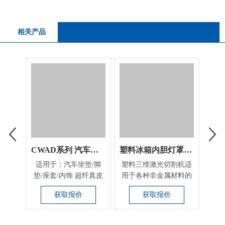
相关产品
CWAD系列 汽车行业定制机器
塑料冰箱内胆灯罩三维切割设备
适用于：汽车坐垫/脚
塑料三维激光切割机适
大幅
垫/座套/内饰 超纤真皮
用于各种非金属材料的
激光
座套、封条激光切割
三维立体切割，如：
面
获取报价
获取报价
汽...