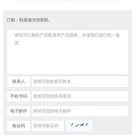
订购：鞋面激光切割机
联系人
手机号码
电子邮件
验证码