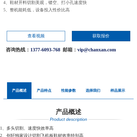
4、鞋材开料切割美观，镂空、打小孔速度快
5、整机能耗低，设备投入性价比高
查看视频
获取报价
咨询热线：
1377-6093-768
邮箱：
vip@chanxan.com
产品概述
产品特点
性能参数
选择我们
样品展示
产品概述
Product description
1、多头切割、速度快效率高
2、创轩独家设计切割飞机板鞋材效率特别高