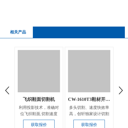
相关产品
飞织鞋面切割机
CW-1610T3鞋材开料切割机
利用投影技术，准确对
​多头切割、速度快效率
自动
位飞织鞋面,切割速度
高，创轩独家设计切割
料设
快，可根据要求选配激
飞机板鞋材效率特别...
画
获取报价
获取报价
光...