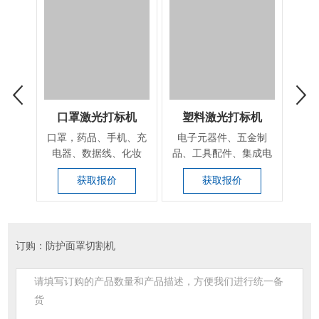
口罩激光打标机
塑料激光打标机
口罩，药品、手机、充
电子元器件、五金制
​多
电器、数据线、化妆
品、工具配件、集成电
高，
品、高分子材料的包装
路（IC)、电工电器、
飞机
获取报价
获取报价
瓶...
手...
订购：防护面罩切割机