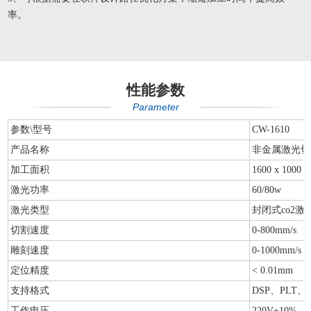
率。
性能参数
Parameter
参数\型号
CW-1610
产品名称
非金属激光切
加工面积
1600 x 1000 
激光功率
60/80w
激光类型
封闭式co2激
切割速度
0-800mm/s
雕刻速度
0-1000mm/s
定位精度
< 0.01mm
支持格式
DSP、PLT、
工作电压
220V±10%，5