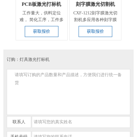
PCB板激光打标机
刻字膜激光切割机
工作量大，供料定位
CXF-1212刻字膜激光切
电子
难， 简化工序，工件多
割机多应用各种刻字膜
电子
样性，及复杂曲面等场
切割，如：PU弹性...
码
获取报价
获取报价
合
订购：灯具激光打标机
联系人
手机号码