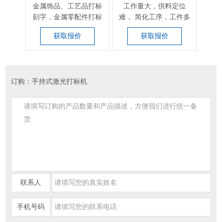
金属饰品、工艺品打标
工作量大，供料定位
电
刻字，金属零配件打标
难， 简化工序，工件多
品、
打码，部分塑胶件打
样性，及复杂曲面等场
路（
获取报价
获取报价
标...
合
订购：手持式激光打标机
联系人
手机号码