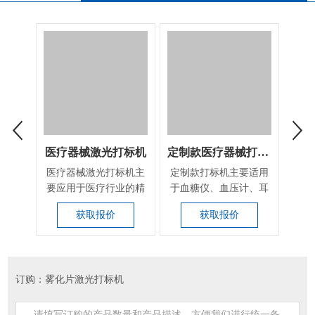
医疗器械激光打标机
定制款医疗器械打标打孔机
医疗器械激光打标机主
定制款打标机主要适用
儿科
要应用于医疗行业的精
于血糖仪、血压计、耳
加工
密打标，如药品包
温枪、生物检测试剂
超
获取报价
获取报价
装、...
盒...
订购：雾化片激光打标机