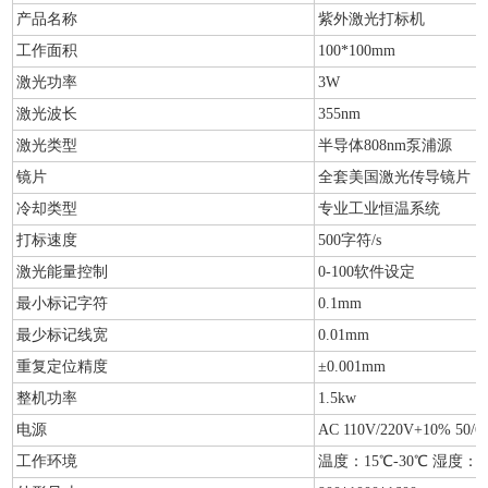
产品名称
紫外激光打标机
工作面积
100*100mm
激光功率
3W
激光波长
355nm
激光类型
半导体808nm泵浦源
镜片
全套美国激光传导镜片
冷却类型
专业工业恒温系统
打标速度
500字符/s
激光能量控制
0-100软件设定
最小标记字符
0.1mm
最少标记线宽
0.01mm
重复定位精度
±0.001mm
整机功率
1.5kw
电源
AC 110V/220V+10% 50/6
工作环境
温度：15℃-30℃ 湿度：10